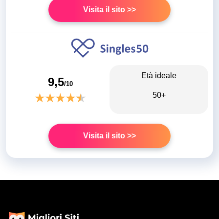
Visita il sito >>
Età ideale
9,5
/10
50+
Visita il sito >>