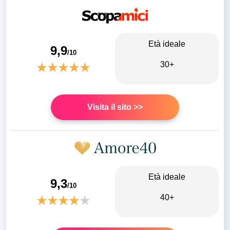
Età ideale
9,9
/10
30+
Visita il sito >>
Età ideale
9,3
/10
40+